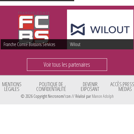
Franche Comté Boissons Services
Wilout
Voir tous les partenaires
MENTIONS
POLITIQUE DE
DEVENIR
ACCÈS PRESS
LÉGALES
CONFIDENTIALITÉ
EXPOSANT
MÉDIAS
© 2026 Copyright Necronomi'con // Réalisé par
Manon Adolph